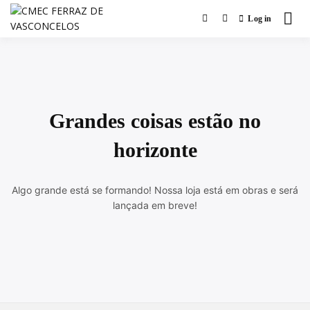
Skip
Log in
to
Mulheres fazendo
Networking
CMEC FERRAZ
content
DE
VASCONCELOS
Grandes coisas estão no
horizonte
Algo grande está se formando! Nossa loja está em obras e será
lançada em breve!