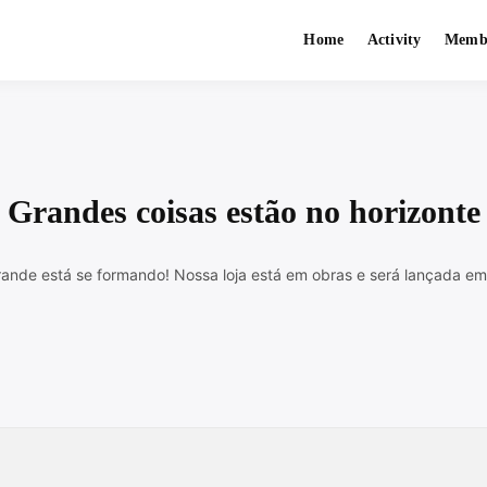
Home
Activity
Memb
endo Networking
C FERRAZ DE VASCONC
Grandes coisas estão no horizonte
rande está se formando! Nossa loja está em obras e será lançada em