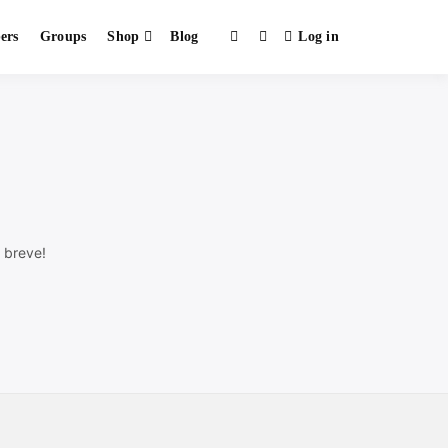
ers
Groups
Shop
Blog
Log in
ELOS
 breve!