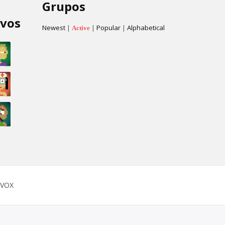
Grupos
ivos
Newest
|
|
Popular
|
Alphabetical
Active
OVOX