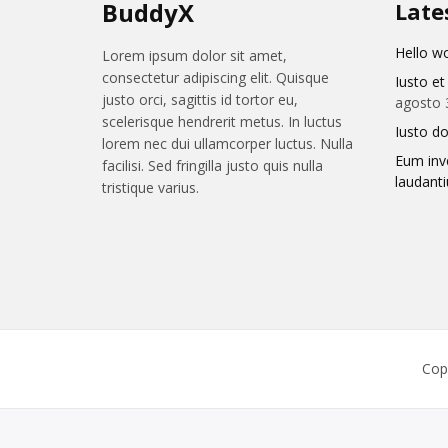
BuddyX
Late
Hello wo
Lorem ipsum dolor sit amet,
consectetur adipiscing elit. Quisque
Iusto et
justo orci, sagittis id tortor eu,
agosto 
scelerisque hendrerit metus. In luctus
Iusto do
lorem nec dui ullamcorper luctus. Nulla
Eum inv
facilisi. Sed fringilla justo quis nulla
laudant
tristique varius.
Cop